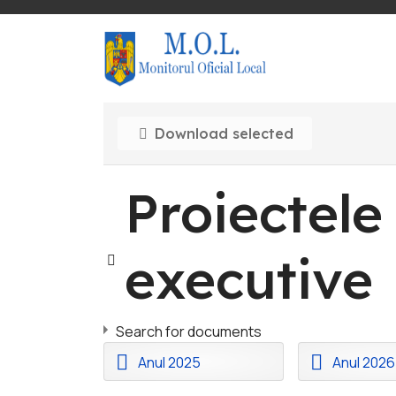
Download selected
Proiectele 
Image
executive
Search for documents
F
F
Anul 2025
Anul 2026
o
o
l
l