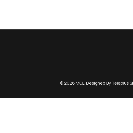
d
d
e
e
r
r
© 2026 MOL. Designed By Teleplus S