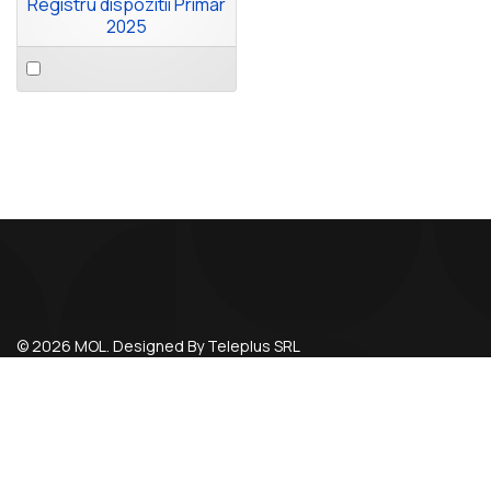
Registru dispozitii Primar
2025
Select
an
item
© 2026 MOL. Designed By Teleplus SRL