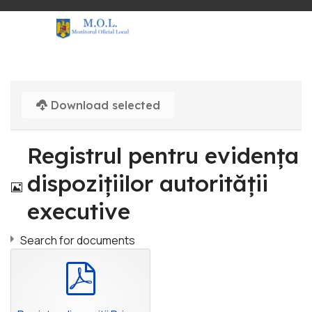
Download selected
Registrul pentru evidența
Image
dispozițiilor autorității
executive
Search for documents
pdf